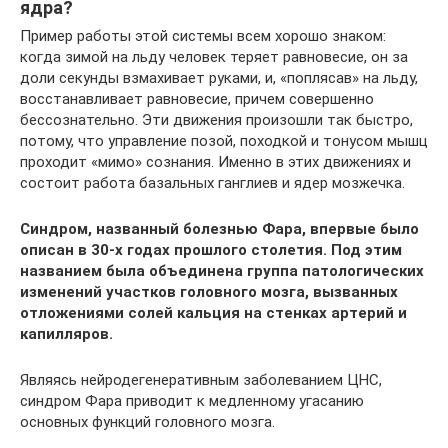
ядра?
Пример работы этой системы всем хорошо знаком:
когда зимой на льду человек теряет равновесие, он за
доли секунды взмахивает руками, и, «поплясав» на льду,
восстанавливает равновесие, причем совершенно
бессознательно. Эти движения произошли так быстро,
потому, что управление позой, походкой и тонусом мышц
проходит «мимо» сознания. Именно в этих движениях и
состоит работа базальных ганглиев и ядер мозжечка.
Синдром, названный болезнью Фара, впервые было
описан в 30-х годах прошлого столетия. Под этим
названием была объединена группа патологических
изменений участков головного мозга, вызванных
отложениями солей кальция на стенках артерий и
капилляров.
Являясь нейродегенеративным заболеванием ЦНС,
синдром Фара приводит к медленному угасанию
основных функций головного мозга.