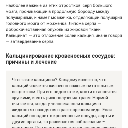
Наиболее важные из этих отростков: серп большого
мозга, проникающий в продольную борозду между
полушариями, и намет мозжечка, отделяющий полушария
головного мозга от мозжечка. Липома серпа —
доброкачественная опухоль из жировой ткани.
Кальцинат — это отложение солей кальция, иначе говоря
— затвердевание серпа.
Кальцинирование кровеносных сосудов:
причины и лечение
Что такое кальциноз? Каждому известно, что
кальций является жизненно важным питательным
веществом. При его недостатке, кости становятся
хрупкими, и есть риск получения травм. Нормой
считается, когда у человека соли кальция в
жидкостях находятся в растворенном виде. Если
кальций попадает в кровеносные сосуды, аорты и
другие органы, то развивается заболевание –
кальциноз. При кальцинозе стенки сосудов словно