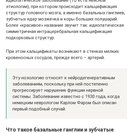
идиопатическое заболевание (то есть неясной
этиологии), при котором происходит кальцификация
структур головного мозга, а именно базальных ганглиев,
зубчатых ядер мозжечка и коры больших полушарий.
Более «красивое» название звучит так: идиопатическая
симметричная интрацеребральная кальцификация
подкорковых структур.
При этом кальцификаты возникают в стенках мелких
кровеносных сосудов, прежде всего – артерий.
Эту нозологию относят к нейродегенеративным
заболеваниям, поскольку при ней постепенно
прогрессирует нарушение функции нервной
системы. Заболевание известно с 1930 года, когда
немецким неврологом Карлом Фаром был описан
первый подобный случай.
Что такое базальные ганглии и зубчатые