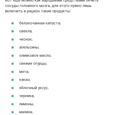
Вот еще можно как народными средствами лечить
сосуды головного мозга, для этого нужно лишь
включить в рацион такие продукты:
белокочанная капуста;
свекла;
чеснок;
апельсины;
оливковое масло;
свежие огурцы;
мята;
какао;
яблочный уксус;
черника;
лимоны;
малина;