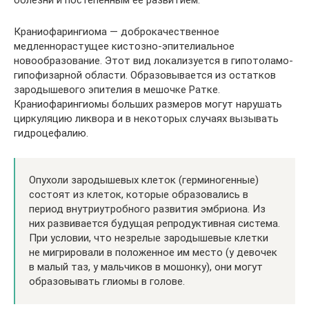
болезни и постепенным ее развитием.
Краниофарингиома — доброкачественное
медленнорастущее кистозно-эпителиальное
новообразование. Этот вид локализуется в гипотоламо-
гипофизарной области. Образовывается из остатков
зародышевого эпителия в мешочке Ратке.
Краниофарингиомы больших размеров могут нарушать
циркуляцию ликвора и в некоторых случаях вызывать
гидроцефалию.
Опухоли зародышевых клеток (герминогенные)
состоят из клеток, которые образовались в
период внутриутробного развития эмбриона. Из
них развивается будущая репродуктивная система.
При условии, что незрелые зародышевые клетки
не мигрировали в положенное им место (у девочек
в малый таз, у мальчиков в мошонку), они могут
образовывать глиомы в голове.