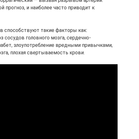
моррагический — вызван разрывом артерий.
й прогноз, и наиболее часто приводит к
в способствуют такие факторы как:
оз сосудов головного мозга, сердечно-
иабет, злоупотребление вредными привычками,
зга, плохая свертываемость крови.