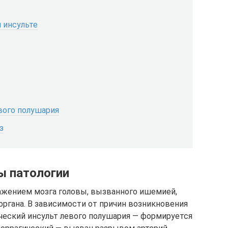
 инсульте
вого полушария
з
ы патологии
ажением мозга головы, вызванного ишемией,
ргана. В зависимости от причин возникновения
ческий инсульт левого полушария — формируется