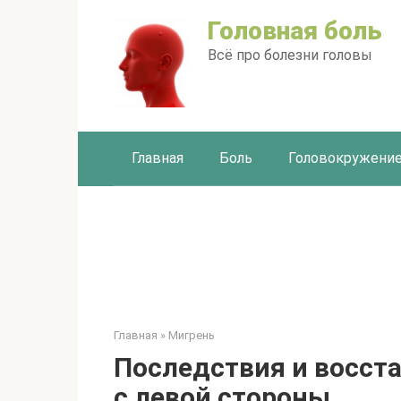
Перейти
Головная боль
к
контенту
Всё про болезни головы
Главная
Боль
Головокружени
Главная
»
Мигрень
Последствия и восста
с левой стороны