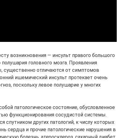
есту возникновения — инсульт правого большого
 полушария головного мозга. Проявления
ы, существенно отличаются от симптомов
ронний ишемический инсульт протекает очень
гноз, поскольку левое полушарие у многих
обой патологическое состояние, обусловленное
стью функционирования сосудистой системы.
я спутником других патологий, к числу которых
ь сердца и прочие патологические нарушения в
ческую болезнь, атеросклероз, сахарный диабет,