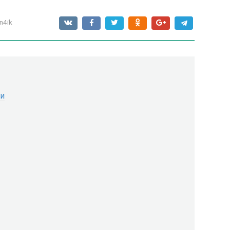
n4ik
ии