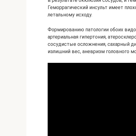
в результате окклюзия сосудов, и ге
Геморрагический инсульт имеет плохо
летальному исходу.
Формированию патологии обоих видо
артериальная гипертония, атеросклер
сосудистые осложнения, сахарный д
излишний вес, аневризм головного мо