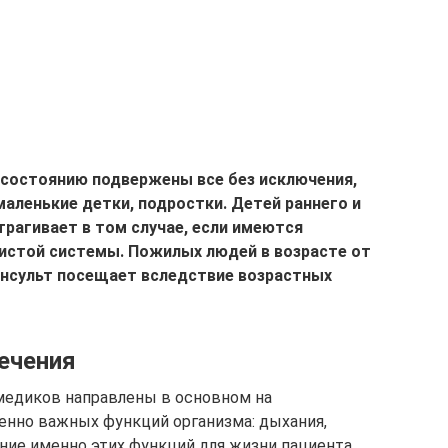
состоянию подвержены все без исключения,
маленькие детки, подростки. Детей раннего и
трагивает в том случае, если имеются
истой системы. Пожилых людей в возрасте от
инсульт посещает вследствие возрастных
ечения
медиков направлены в основном на
енно важных функций организма: дыхания,
ние именно этих функций для жизни пациента