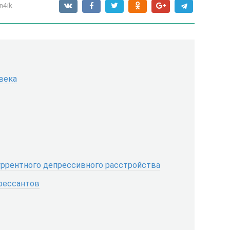
n4ik
века
уррентного депрессивного расстройства
рессантов