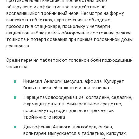
противоэпилептические. В последствии было
обнаружено их эффективное воздействие на
воспалившийся тройничный нерв. Несмотря на форму
выпуска в таблетках, курс лечения необходимо
проходить в стационаре, поскольку у четверти
пациентов наблюдались обморочные состояния, резкая
тошнота и потеря сознания при приёме половинной дозы
препарата.
Среди перечня таблеток от головной боли подходящими
являются:
Нимесил. Аналоги: месулид, аффида. Купирует
боль по нижней челюсти и возле виска.
Парацетамолосодержащие: солпадеин, седалгин,
фармацитрон и т.п. Универсальное средство,
поскольку подходит для всех трёх веток
тройничного нерва.
Диклофенак. Аналоги: диклоберл, олфен,
вольтарен. Выпускается в таблетках, капсулах,