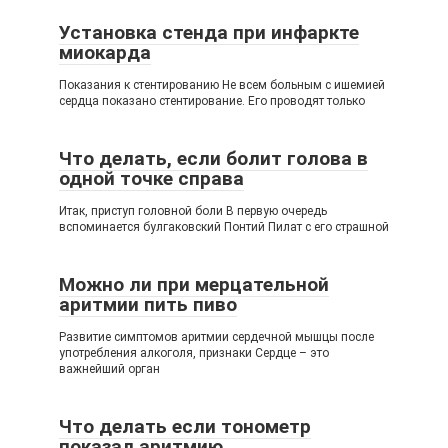
Установка стенда при инфаркте
миокарда
Показания к стентированию Не всем больным с ишемией
сердца показано стентирование. Его проводят только
Что делать, если болит голова в
одной точке справа
Итак, приступ головной боли В первую очередь
вспоминается булгаковский Понтий Пилат с его страшной
Можно ли при мерцательной
аритмии пить пиво
Развитие симптомов аритмии сердечной мышцы после
употребления алкоголя, признаки Сердце – это
важнейший орган
Что делать если тонометр
показал аритмию